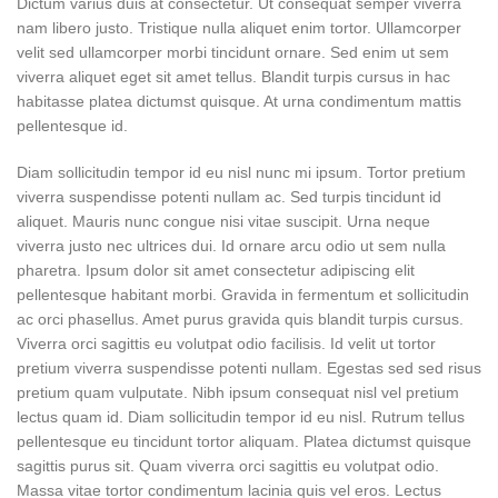
Dictum varius duis at consectetur. Ut consequat semper viverra
nam libero justo. Tristique nulla aliquet enim tortor. Ullamcorper
velit sed ullamcorper morbi tincidunt ornare. Sed enim ut sem
viverra aliquet eget sit amet tellus. Blandit turpis cursus in hac
habitasse platea dictumst quisque. At urna condimentum mattis
pellentesque id.
Diam sollicitudin tempor id eu nisl nunc mi ipsum. Tortor pretium
viverra suspendisse potenti nullam ac. Sed turpis tincidunt id
aliquet. Mauris nunc congue nisi vitae suscipit. Urna neque
viverra justo nec ultrices dui. Id ornare arcu odio ut sem nulla
pharetra. Ipsum dolor sit amet consectetur adipiscing elit
pellentesque habitant morbi. Gravida in fermentum et sollicitudin
ac orci phasellus. Amet purus gravida quis blandit turpis cursus.
Viverra orci sagittis eu volutpat odio facilisis. Id velit ut tortor
pretium viverra suspendisse potenti nullam. Egestas sed sed risus
pretium quam vulputate. Nibh ipsum consequat nisl vel pretium
lectus quam id. Diam sollicitudin tempor id eu nisl. Rutrum tellus
pellentesque eu tincidunt tortor aliquam. Platea dictumst quisque
sagittis purus sit. Quam viverra orci sagittis eu volutpat odio.
Massa vitae tortor condimentum lacinia quis vel eros. Lectus